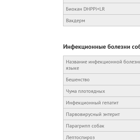
Биокан DHPPi+LR
Вакдерм
Инфекционные болезни соб
Название инфекционной болезни
языке
Бешенство
Чума плотоядных
Инфекционный гепатит
Парвовирусный энтерит
Парагрипп собак
Лептоспироз