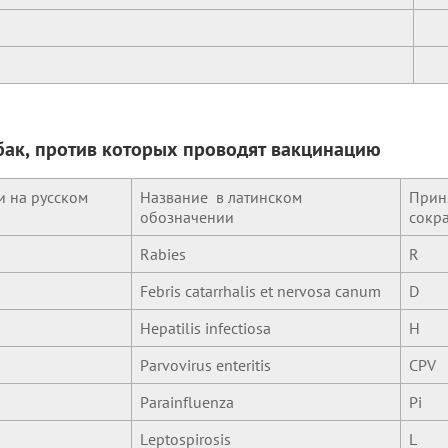
ак, против которых проводят вакцинацию
 на русском
Название в латинском
Прин
обозначении
сокр
Rabies
R
Febris catarrhalis et nervosa canum
D
Hepatilis infectiosa
Н
Parvovirus enteritis
CРV
Parainfluenza
Pi
Leptospirosis
L