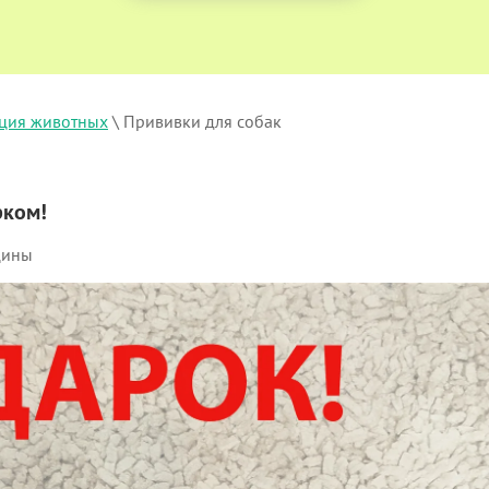
ция животных
 \ Прививки для собак
рком!
цины