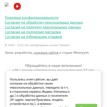
Политика конфиденциальности
Согласие на обработку персональных данных
Согласие на передачу персональных данных
Согласие на получение рассылки
Согласие на публикацию отзывов
© 2009 - 2026 Сеть ветеринарных клиник Поливет
Заказ, разработка,
создание сайтов
в студии Мегагрупп.
Обращайтесь в наши ветклиники!
▪ Мы лечим четвероногих пациентов уже 27 лет.
▪ В нашем ветеринарном центре современное
профессиональное оборудование для полной
Пользуясь этим сайтом, вы даёт
согласие на обработку своих
диагностики.
персональных данных, передачу (в т.ч.
▪ У нас работает собственная лаборатория.
в сторонние сервисы Яндекс.Метрика и
▪ Мы предлагаем широкий спектр услуг для ваших
др.) и обработку данных о посетителе
питомцев.
(IP-адрес, версия браузера, модель
▪ В наших ветклиниках квалифицированный персонал с
устройства и пр.), а именно -