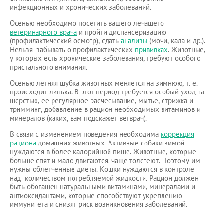
инфекционных и хронических заболеваний.
Осенью необходимо посетить вашего лечащего
ветеринарного врача
и пройти диспансеризацию
(профилактический осмотр), сдать
анализы
(мочи, кала и др.).
Нельзя забывать о профилактических
прививках
. Животные,
у которых есть хронические заболевания, требуют особого
пристального внимания.
Осенью летняя шубка животных меняется на зимнюю, т. е.
происходит линька. В этот период требуется особый уход за
шерстью, ее регулярное расчесывание, мытье, стрижка и
тримминг, добавление в рацион необходимых витаминов и
минералов (каких, вам подскажет ветврач).
В связи с изменением поведения необходима
коррекция
рациона
домашних животных. Активные собаки зимой
нуждаются в более калорийной пище. Животные, которые
больше спят и мало двигаются, чаще толстеют. Поэтому им
нужны облегченные диеты. Кошки нуждаются в контроле
над количеством потребляемой жидкости. Рацион должен
быть обогащен натуральными витаминами, минералами и
антиоксидантами, которые способствуют укреплению
иммунитета и снизят риск возникновения заболеваний.