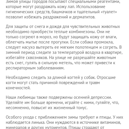
Зимой улицы городов посыпают специальными реагентами,
которые могут раздражать кожу лап. Использование
гигиенических средств, башмачков и тщательный «туалет»
позволит избежать раздражений и дерматитов.
Для защиты от снега и дождя для чувствительных животных
необходимо приобрести теплые комбинезоны. Они не
только согреют в мороз, но будут защищать кожу от влаги,
облегчать мытье после прогулки. Если собака промокла,
следует насухо вытереть ее мягким полотенцем и согреть. В
зимний период следите за температурой воздуха в квартире,
избегайте сквозняков. На улице не разрешайте животным
есть снег, гулять в сильную метель, что может привести к
респираторным заболеваниям.
Необходимо следить за длиной когтей у собак. Отросшие
когти могут стать причиной повреждений и травм
конечностей.
Наши любимцы также подвержены осенней депрессии.
Уделяйте им больше времени, играйте с ними, гуляйте, что,
несомненно, повысит их жизненный тонус.
Особого ухода с приближением зимы требуют и птицы. У них
наблюдается линька. Они нуждаются в источнике витаминов,
минералов и других нутриентов. Птицы страдают от